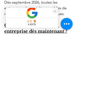
Dès septembre 2026, toutes les 
entreprises devront être capables de 
recevoir des factures électroniques.
Comment préparer son 
entreprise dès maintenant ?
1. Auditer ses processus de facturation
Analysez :
vos outils actuels ;
vos flux clients ;
vos flux fournisseurs.
2. Vérifier la compatibilité de votre 
logiciel
Tous les logiciels ne sont pas encore 
prêts pour la réforme.
3. Choisir une PDP
N'attendez pas le dernier moment 