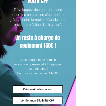
votre CPF
Développez des compétences
concrètes en création d'entreprises
grâce à notre formation "Conduire un
projet de création d'entreprise".
Un reste à charge de
seulement 150€ !
Accompagnement humain
Sessions en présentiel à Draguignan
(ou à distance)
Certification reconnue RS7004
Découvrir la formation
Vérifier mon éligibilité CPF