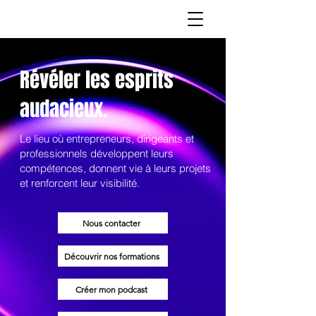
Révéler les esprits
audacieux.
Le lieu où entrepreneurs, dirigeants et
professionnels développent leurs
compétences, donnent vie à leurs projets
et renforcent leur visibilité.
Nous contacter
Découvrir nos formations
Créer mon podcast